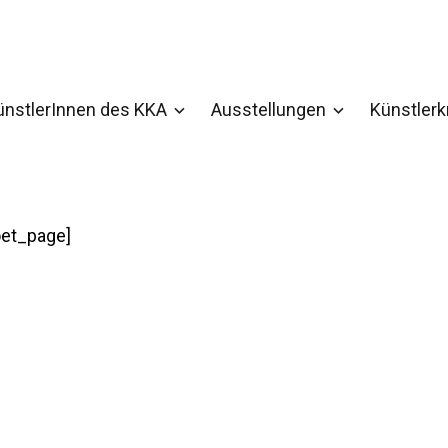
ünstlerInnen des KKA
Ausstellungen
Künstler
oet_page]